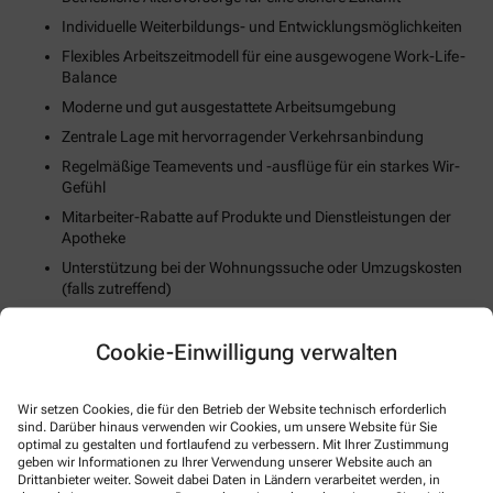
Individuelle Weiterbildungs- und Entwicklungsmöglichkeiten
Flexibles Arbeitszeitmodell für eine ausgewogene Work-Life-
Balance
Moderne und gut ausgestattete Arbeitsumgebung
Zentrale Lage mit hervorragender Verkehrsanbindung
Regelmäßige Teamevents und -ausflüge für ein starkes Wir-
Gefühl
Mitarbeiter-Rabatte auf Produkte und Dienstleistungen der
Apotheke
Unterstützung bei der Wohnungssuche oder Umzugskosten
(falls zutreffend)
Fortschrittliche Digitalisierungs- und Technologiestrategie
Cookie-Einwilligung verwalten
Gesundheits- und Fitnessangebote zur Stärkung des
körperlichen Wohlbefindens
Wir setzen Cookies, die für den Betrieb der Website technisch erforderlich
So können Sie sich bewerben
sind. Darüber hinaus verwenden wir Cookies, um unsere Website für Sie
optimal zu gestalten und fortlaufend zu verbessern. Mit Ihrer Zustimmung
geben wir Informationen zu Ihrer Verwendung unserer Website auch an
Drittanbieter weiter. Soweit dabei Daten in Ländern verarbeitet werden, in
E-Mail