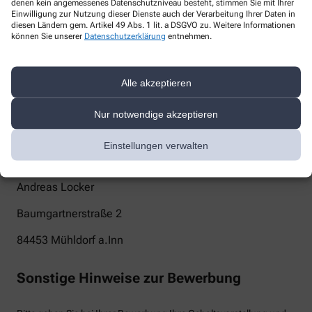
denen kein angemessenes Datenschutzniveau besteht, stimmen Sie mit Ihrer
Einwilligung zur Nutzung dieser Dienste auch der Verarbeitung Ihrer Daten in
antonius-apotheke-muehldorf@t-online.de
diesen Ländern gem. Artikel 49 Abs. 1 lit. a DSGVO zu. Weitere Informationen
können Sie unserer
Datenschutzerklärung
entnehmen.
Telefon
+49-8631/13313
Alle akzeptieren
Post
Nur notwendige akzeptieren
Antonius-Apotheke
Einstellungen verwalten
Anton Locker
Andreas Locker
Baumgartnerstraße 2
84453
Mühldorf a.Inn
Sonstige Hinweise zur Bewerbung