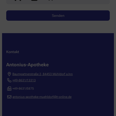
Kontakt
Antonius-Apotheke
Baumgartnerstraße 2
,
84453
Mühldorf a.Inn
+49-8631/13313
+49-8631/5875
antonius-apotheke-muehldorf@t-online.de